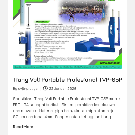
Tiang Voli Portable Profesional TVP-05P
By
cvjb-proliga
22 Januari 2026
Posted
by
Spesifikasi Tiang Voli Portable Profesional TVP-05P merek
PROLIGA sebagai berikut : Sistem perakitan knockdown
dan movable. Material pipa baja, ukuran pipa utama φ
89mm dan tebal 4mm. Penyesuaian ketinggian tiang…
Read More