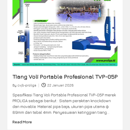
Tiang Voli Portable Profesional TVP-05P
By
cvjb-proliga
22 Januari 2026
Posted
by
Spesifikasi Tiang Voli Portable Profesional TVP-05P merek
PROLIGA sebagai berikut : Sistem perakitan knockdown
dan movable. Material pipa baja, ukuran pipa utama φ
89mm dan tebal 4mm. Penyesuaian ketinggian tiang…
Read More